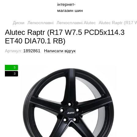
Диски
Легкосплавні
Легкосплавні Alutec
Alutec Raptr (R17
Alutec Raptr (R17 W7.5 PCD5x114.3
ET40 DIA70.1 RB)
Артикул:
1892861
Написати відгук
5
3