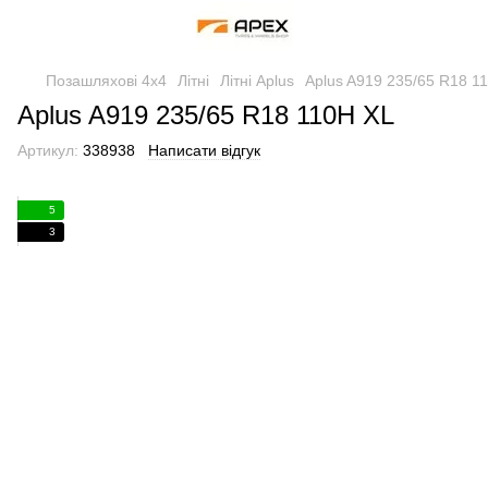
Позашляхові 4х4
Літні
Літні Aplus
Aplus A919 235/65 R18 1
Aplus A919 235/65 R18 110H XL
Артикул:
338938
Написати відгук
5
3