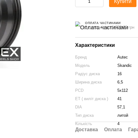
Купити
ОПЛАТА ЧАСТИНАМИ
5 платежів по 1 252.60 грн
Характеристики
Бренд
Autec
Модель
Skandic
Радіус диска
16
Ширина диска
6,5
PCD
5x112
ET ( виліт диска )
41
DIA
57,1
Тип диска
литой
Кількість
4
Доставка
Оплата
Гар