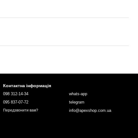
Контактна інформація
098 312-14-34
whats-app
095 837-07-72
telegram
info@apexshop.com.ua
Передзвонити вам?