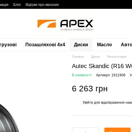
мація
Блог
Відгуки про магазин
грузові
Позашляхові 4х4
Диски
Масло
Авто
Головна
Диски
Легкосплавні
Autec Skandic (R16 
В наявності
Артикул: 1911906
Н
6 263 грн
Увійти
для відображення нак
%