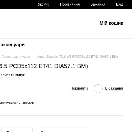
Порівняння
Укр
Рус
Бажання
Вхід
Мій кошик
аксесуари
Легкосплавні Autec
Autec Skandic (R16 W6.5 PCD5x112 ET41 DIA57.1 BM)
W6.5 PCD5x112 ET41 DIA57.1 BM)
аписати відгук
Порівняти
В бажання
опичувальної знижки