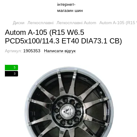
Диски
Легкосплавні
Легкосплавні Autom
Autom A-105 (R15
Autom A-105 (R15 W6.5
PCD5x100/114.3 ET40 DIA73.1 CB)
Артикул:
1905353
Написати відгук
5
3