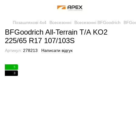
Позашляхові 4х4
Всесезонні
Всесезонні BFGoodrich
BFGoo
BFGoodrich All-Terrain T/A KO2
225/65 R17 107/103S
Артикул:
278213
Написати відгук
5
3