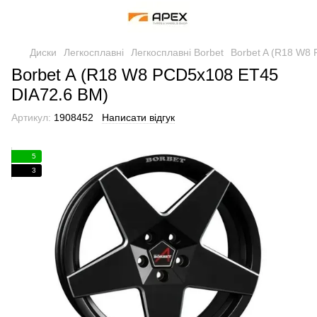
Диски
Легкосплавні
Легкосплавні Borbet
Borbet A (R18 W8
Borbet A (R18 W8 PCD5x108 ET45
DIA72.6 BM)
Артикул:
1908452
Написати відгук
5
3