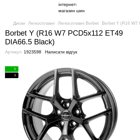
Диски
Легкосплавні
Легкосплавні Borbet
Borbet Y (R16 W7 
Borbet Y (R16 W7 PCD5x112 ET49
DIA66.5 Black)
Артикул:
1923598
Написати відгук
5
3