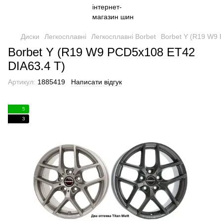
Диски
Легкосплавні
Легкосплавні Borbet
Borbet Y (R19 W9
Borbet Y (R19 W9 PCD5x108 ET42
DIA63.4 T)
Артикул:
1885419
Написати відгук
5
3