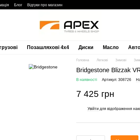
мація
Блог
Відгуки про магазин
грузові
Позашляхові 4х4
Диски
Масло
Авто
Головна
Легкові
Зимові
Зим
Bridgestone Blizzak 
В наявності
Артикул: 308726
На
7 425 грн
Увійти
для відображення нак
%