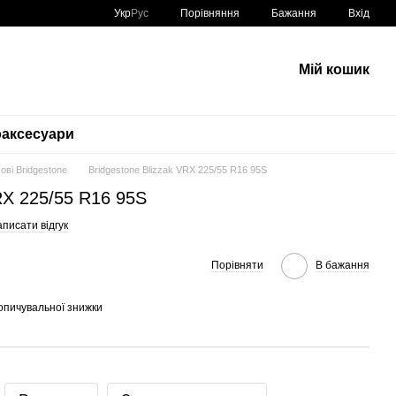
Порівняння
Укр
Рус
Бажання
Вхід
Мій кошик
аксесуари
ові Bridgestone
Bridgestone Blizzak VRX 225/55 R16 95S
VRX 225/55 R16 95S
писати відгук
Порівняти
В бажання
опичувальної знижки