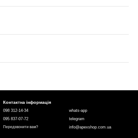
Контактна інформація
098 312-14-34
whats-app
095 837-07-72
telegram
info@apexshop.com.ua
Передзвонити вам?