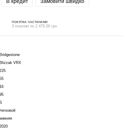
В кредит
Замовити швидко
ПОКУПКА ЧАСТИНАМИ
3 платежі по 2 475.00 грн
Bridgestone
Blizzak VRX
225
55
16
95
S
легковой
зимняя
2020