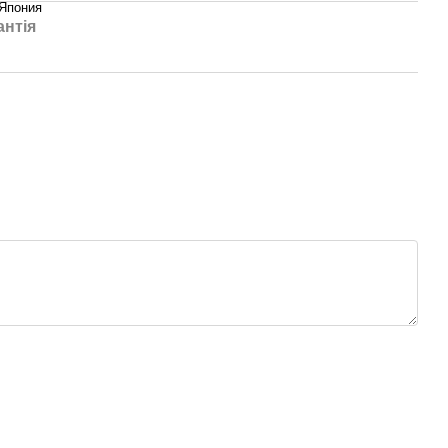
Япония
антія