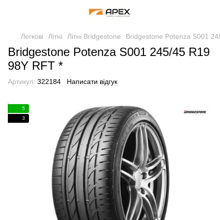
Легкові
Літні
Літні Bridgestone
Bridgestone Potenza S001 24
Bridgestone Potenza S001 245/45 R19
98Y RFT *
Артикул:
322184
Написати відгук
5
3