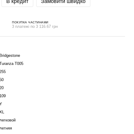
В кредит
Замовити швидко
ПОКУПКА ЧАСТИНАМИ
3 платежі по 3 116.67 грн
Bridgestone
Turanza T005
255
50
20
109
Y
XL
легковой
летняя