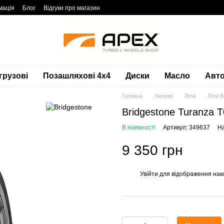
мація
Блог
Відгуки про магазин
грузові
Позашляхові 4х4
Диски
Масло
Авто
Головна
Легкові
Літні
Літні 
Bridgestone Turanza 
В наявності
Артикул: 349637
На
9 350 грн
Увійти
для відображення нак
%