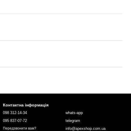
Контактна інформація
098 312-14-34
whats-app
095 837-07-72
telegram
info@apexshop.com.ua
Передзвонити вам?