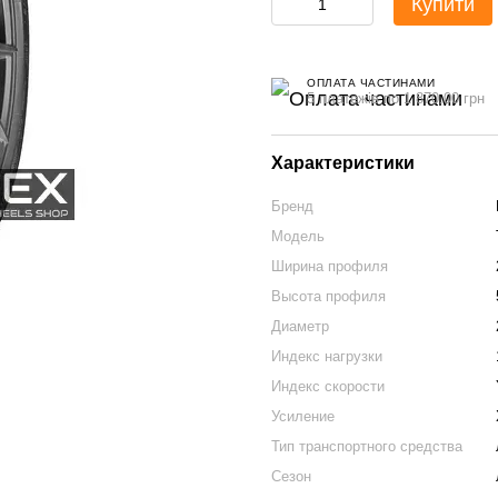
Купити
ОПЛАТА ЧАСТИНАМИ
5 платежів по 1 870.00 грн
Характеристики
Бренд
Модель
Ширина профиля
Высота профиля
Диаметр
Индекс нагрузки
Индекс скорости
Усиление
Тип транспортного средства
Сезон