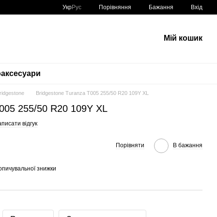
Порівняння
Укр
Рус
Бажання
Вхід
Мій кошик
аксесуари
Bridgestone
Bridgestone Turanza T005 255/50 R20 109Y XL
T005 255/50 R20 109Y XL
писати відгук
Порівняти
В бажання
опичувальної знижки