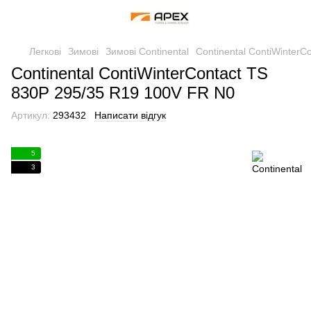
Легкові
Зимові
Зимові Continental
Continental ContiWinter
Continental ContiWinterContact TS
830P 295/35 R19 100V FR N0
Артикул:
293432
Написати відгук
5
3