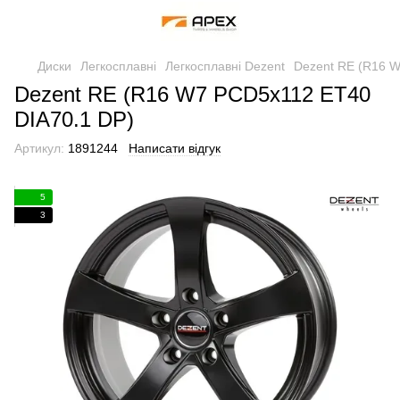
Диски
Легкосплавні
Легкосплавні Dezent
Dezent RE (R16 
Dezent RE (R16 W7 PCD5x112 ET40
DIA70.1 DP)
Артикул:
1891244
Написати відгук
5
3