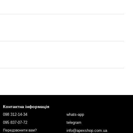
Контактна інформація
098 312-14-34
whats-app
095 837-07-72
telegram
info@apexshop.com.ua
Передзвонити вам?