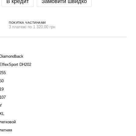
В кредит
Замовити швидко
ПОКУПКА ЧАСТИНАМИ
3 платежі по 1 320.00 грн
Diamondback
EffexSport DH202
255
50
19
107
Y
XL
легковой
летняя