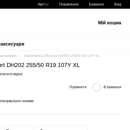
Порівняння
Укр
Рус
Бажання
Вхід
Мій кошик
аксесуари
Diamondback
Diamondback EffexSport DH202 255/50 R19 107Y XL
rt DH202 255/50 R19 107Y XL
писати відгук
Порівняти
В бажання
опичувальної знижки