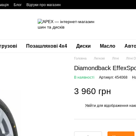
мація
Блог
Відгуки про магазин
грузові
Позашляхові 4х4
Диски
Масло
Авто
Головна
Легкові
Літні
Літні 
Diamondback EffexSpo
В наявності
Артикул: 454068
На
3 960 грн
Увійти
для відображення нак
%