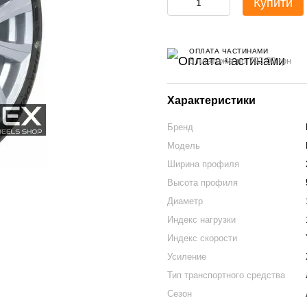
Купити
ОПЛАТА ЧАСТИНАМИ
5 платежів по 792.00 грн
Характеристики
Бренд
Модель
Ширина профиля
Высота профиля
Диаметр
Индекс нагрузки
Индекс скорости
Усиление
Тип транспортного средства
Сезон