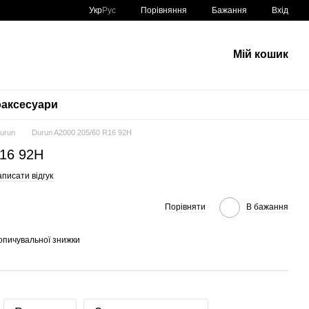
Порівняння
Укр
Рус
Бажання
Вхід
Мій кошик
аксесуари
Durun
Durun A2000 205/60 R16 92H
R16 92H
писати відгук
Порівняти
В бажання
опичувальної знижки