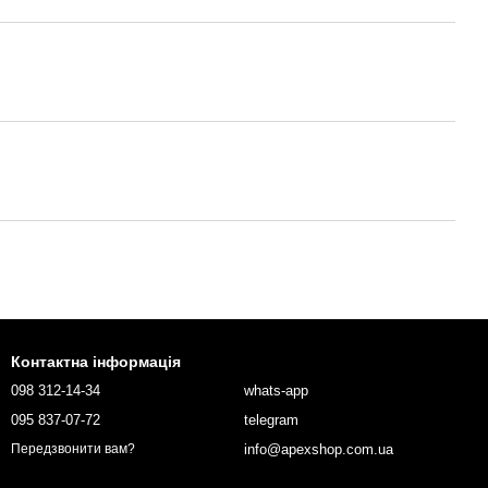
Контактна інформація
098 312-14-34
whats-app
095 837-07-72
telegram
info@apexshop.com.ua
Передзвонити вам?