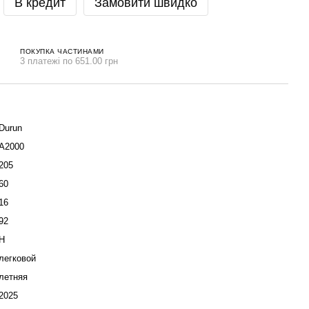
В кредит
Замовити швидко
ПОКУПКА ЧАСТИНАМИ
3 платежі по 651.00 грн
Durun
A2000
205
60
16
92
H
легковой
летняя
2025