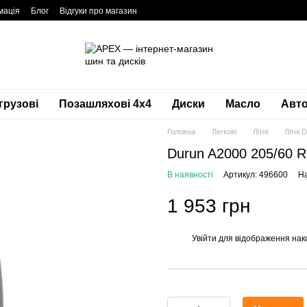
мація
Блог
Відгуки про магазин
грузові
Позашляхові 4х4
Диски
Масло
Авто
Головна
Легкові
Літні
Літні 
Durun A2000 205/60 
В наявності
Артикул: 496600
На
1 953 грн
Увійти
для відображення нак
%