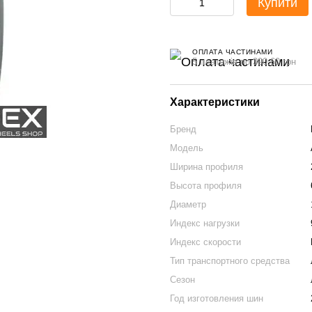
Купити
ОПЛАТА ЧАСТИНАМИ
5 платежів по 390.60 грн
Характеристики
Бренд
Модель
Ширина профиля
Высота профиля
Диаметр
Индекс нагрузки
Индекс скорости
Тип транспортного средства
Сезон
Год изготовления шин