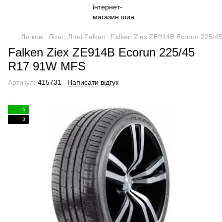
Легкові
Літні
Літні Falken
Falken Ziex ZE914B Ecorun 225/
Falken Ziex ZE914B Ecorun 225/45
R17 91W MFS
Артикул:
415731
Написати відгук
5
3