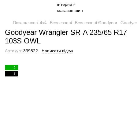
Позашляхові 4х4
Всесезонні
Всесезонні Goodyear
Goodyea
Goodyear Wrangler SR-A 235/65 R17
103S OWL
Артикул:
339822
Написати відгук
5
3