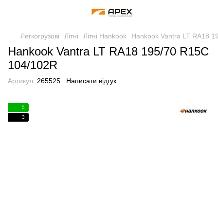
Легкогрузові
Літні
Літні Hankook
Hankook Vantra LT RA18 1
Hankook Vantra LT RA18 195/70 R15C
104/102R
Артикул:
265525
Написати відгук
5
3