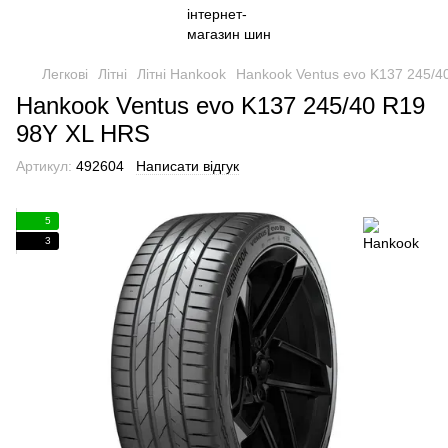
Легкові
Літні
Літні Hankook
Hankook Ventus evo K137 245/4
Hankook Ventus evo K137 245/40 R19
98Y XL HRS
Артикул:
492604
Написати відгук
5
3