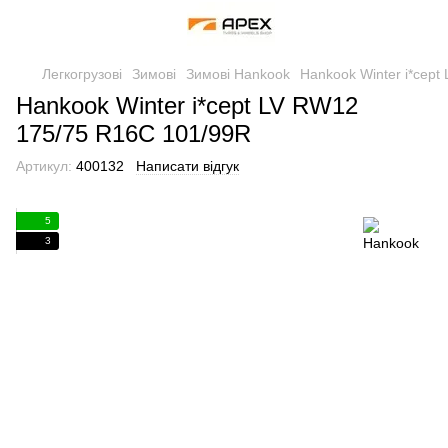
Легкогрузові
Зимові
Зимові Hankook
Hankook Winter i*cep
Hankook Winter i*cept LV RW12
175/75 R16C 101/99R
Артикул:
400132
Написати відгук
5
3