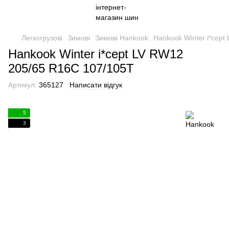
Легкогрузові
Зимові
Зимові Hankook
Hankook Winter i*cep
Hankook Winter i*cept LV RW12
205/65 R16C 107/105T
Артикул:
365127
Написати відгук
5
3