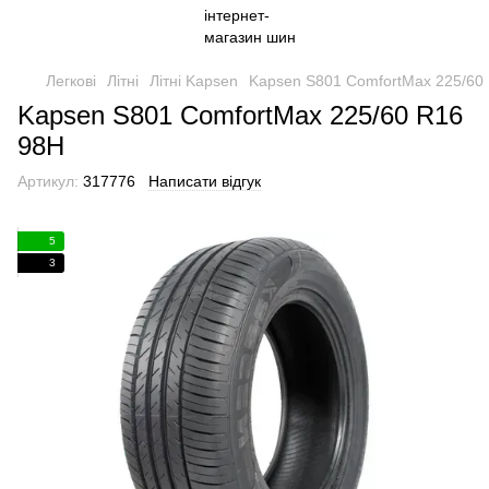
Легкові
Літні
Літні Kapsen
Kapsen S801 ComfortMax 225/60
Kapsen S801 ComfortMax 225/60 R16
98H
Артикул:
317776
Написати відгук
5
3