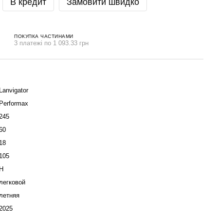
В кредит
Замовити швидко
ПОКУПКА ЧАСТИНАМИ
3 платежі по 1 093.33 грн
Lanvigator
Performax
245
60
18
105
H
легковой
летняя
2025