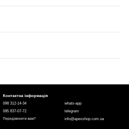
Контактна інформація
098 312-14-34
whats-app
095 837-07-72
telegram
info@apexshop.com.ua
Передзвонити вам?