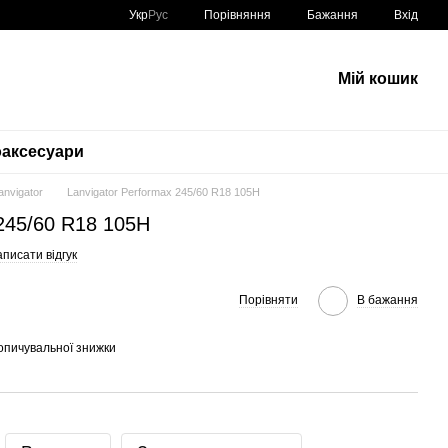
Порівняння
Укр
Рус
Бажання
Вхід
Мій кошик
аксесуари
Lanvigator
Lanvigator Performax 245/60 R18 105H
 245/60 R18 105H
писати відгук
Порівняти
В бажання
опичувальної знижки