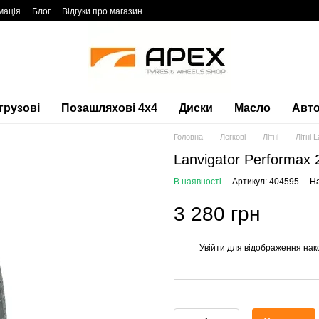
мація
Блог
Відгуки про магазин
грузові
Позашляхові 4х4
Диски
Масло
Авто
Головна
Легкові
Літні
Літні 
Lanvigator Performax
В наявності
Артикул: 404595
На
3 280 грн
Увійти
для відображення нак
%