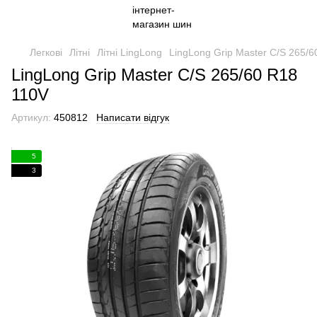
Легкові
Літні
Літні LingLong
LingLong Grip Master C/S 265/
LingLong Grip Master C/S 265/60 R18
110V
Артикул:
450812
Написати відгук
5
3