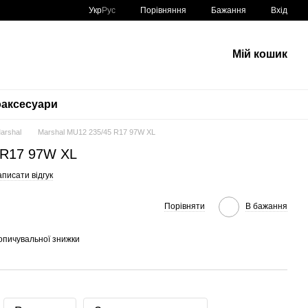
Порівняння
Укр
Рус
Бажання
Вхід
Мій кошик
аксесуари
Marshal
Marshal MU12 235/45 R17 97W XL
 R17 97W XL
писати відгук
Порівняти
В бажання
опичувальної знижки