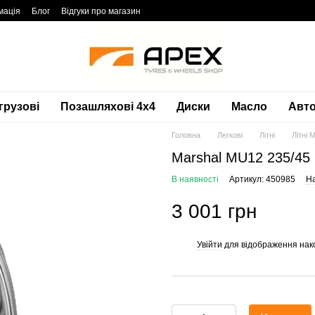
мація
Блог
Відгуки про магазин
грузові
Позашляхові 4х4
Диски
Масло
Авто
Головна
Легкові
Літні
Літні 
Marshal MU12 235/45
В наявності
Артикул: 450985
На
3 001 грн
Увійти
для відображення нак
%