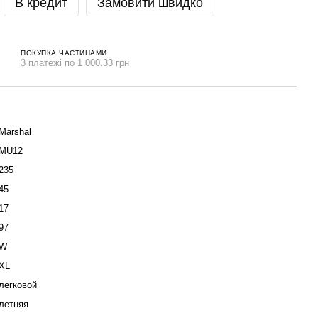
В кредит
Замовити швидко
ПОКУПКА ЧАСТИНАМИ
3 платежі по 1 000.33 грн
Marshal
MU12
235
45
17
97
W
XL
легковой
летняя