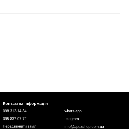
Контактна інформація
098 312-14-34
whats-app
095 837-07-72
telegram
info@apexshop.com.ua
Передзвонити вам?