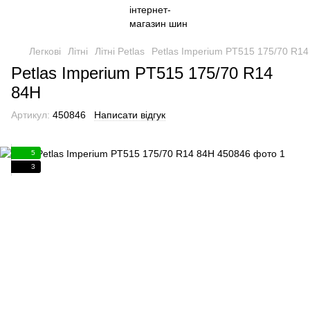
Легкові
Літні
Літні Petlas
Petlas Imperium PT515 175/70 R14
Petlas Imperium PT515 175/70 R14
84H
Артикул:
450846
Написати відгук
5
3