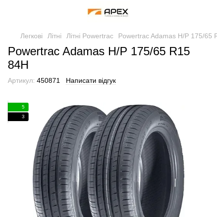
Легкові
Літні
Літні Powertrac
Powertrac Adamas H/P 175/65 
Powertrac Adamas H/P 175/65 R15
84H
Артикул:
450871
Написати відгук
5
3