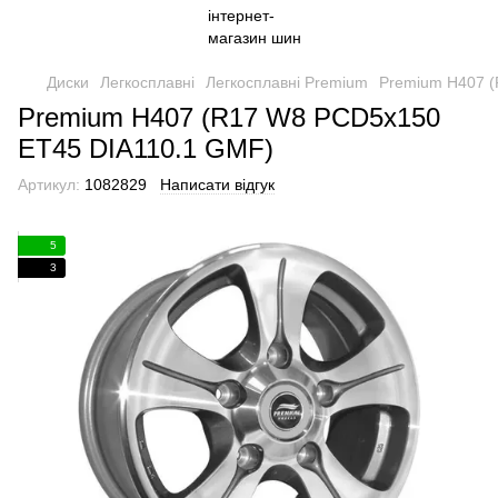
Диски
Легкосплавні
Легкосплавні Premium
Premium H407 
Premium H407 (R17 W8 PCD5x150
ET45 DIA110.1 GMF)
Артикул:
1082829
Написати відгук
5
3