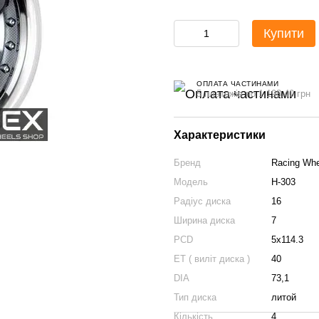
Купити
ОПЛАТА ЧАСТИНАМИ
5 платежів по 1 198.40 грн
Характеристики
Бренд
Racing Whe
Модель
H-303
Радіус диска
16
Ширина диска
7
PCD
5x114.3
ET ( виліт диска )
40
DIA
73,1
Тип диска
литой
Кількість
4