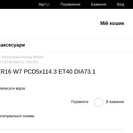
Порівняння
Укр
Рус
Бажання
Вхід
Мій кошик
аксесуари
Легкосплавні Racing Wheels
4.3 ET40 DIA73.1 CBG/ST)
 (R16 W7 PCD5x114.3 ET40 DIA73.1
аписати відгук
Порівняти
В бажання
опичувальної знижки