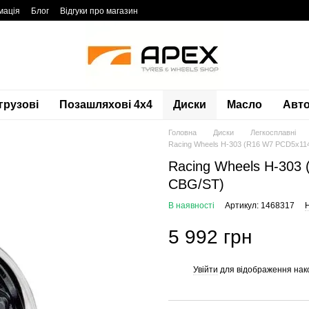
мація
Блог
Відгуки про магазин
грузові
Позашляхові 4х4
Диски
Масло
Авто
Головна
Диски
Легкосплавні
Racing Wheels H-303 (R16 W7 PCD5x11
Racing Wheels H-303
CBG/ST)
В наявності
Артикул: 1468317
Н
5 992 грн
Увійти
для відображення нак
%