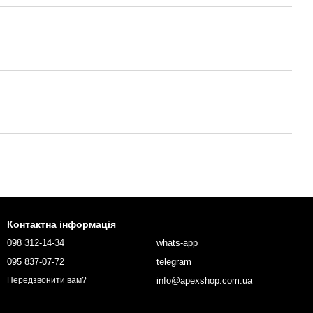
Контактна інформація
098 312-14-34
whats-app
095 837-07-72
telegram
info@apexshop.com.ua
Передзвонити вам?