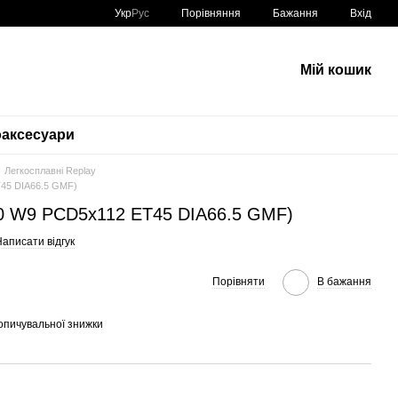
Порівняння
Укр
Рус
Бажання
Вхід
Мій кошик
аксесуари
Легкосплавні Replay
T45 DIA66.5 GMF)
R20 W9 PCD5x112 ET45 DIA66.5 GMF)
аписати відгук
Порівняти
В бажання
опичувальної знижки