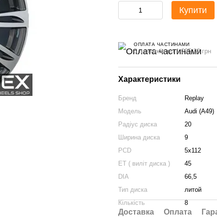
Купити
ОПЛАТА ЧАСТИНАМИ
5 платежів по 1 295.20 грн
Характеристики
Бренд
Replay
Модель
Audi (A49)
Радіус диска
20
Ширина диска
9
PCD
5x112
ET ( виліт диска )
45
DIA
66,5
Тип диска
литой
Кількість
8
Доставка
Оплата
Гар