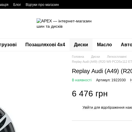
мація
Блог
Відгуки про магазин
грузові
Позашляхові 4х4
Диски
Масло
Авто
Головна
Диски
Легкосплавні
Replay Audi (A49) (R20 W9 PCD5x112 E
Replay Audi (A49) (
В наявності
Артикул: 1922030
Н
6 476 грн
Увійти
для відображення нак
%