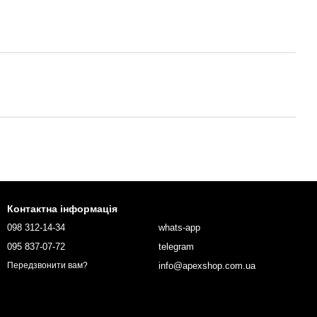
Контактна інформація
098 312-14-34
whats-app
095 837-07-72
telegram
info@apexshop.com.ua
Передзвонити вам?