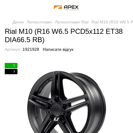
Диски
Легкосплавні
Легкосплавні Rial
Rial M10 (R16 W6.5 
Rial M10 (R16 W6.5 PCD5x112 ET38
DIA66.5 RB)
Артикул:
1921928
Написати відгук
5
3