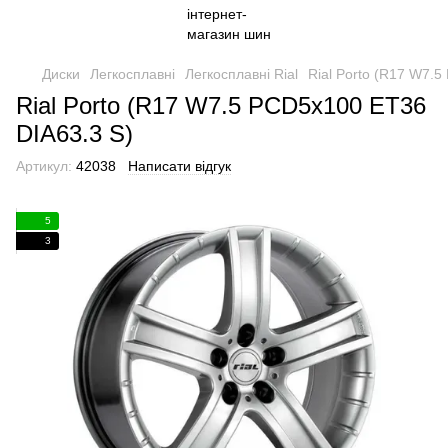
Диски
Легкосплавні
Легкосплавні Rial
Rial Porto (R17 W7.
Rial Porto (R17 W7.5 PCD5x100 ET36
DIA63.3 S)
Артикул:
42038
Написати відгук
5
3