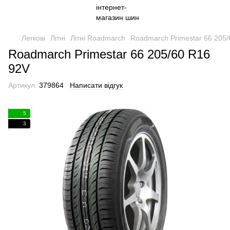
Легкові
Літні
Літні Roadmarch
Roadmarch Primestar 66 205
Roadmarch Primestar 66 205/60 R16
92V
Артикул:
379864
Написати відгук
5
3