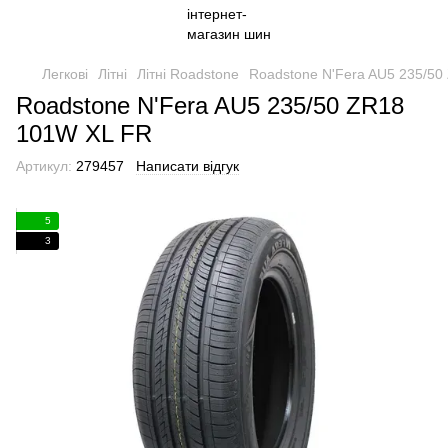
Легкові
Літні
Літні Roadstone
Roadstone N'Fera AU5 235/5
Roadstone N'Fera AU5 235/50 ZR18
101W XL FR
Артикул:
279457
Написати відгук
5
3