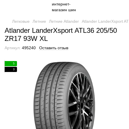
Легковые
Летние
Летние Atlander
Atlander LanderXsport A
Atlander LanderXsport ATL36 205/50
ZR17 93W XL
Артикул:
495240
Оставить отзыв
5
3