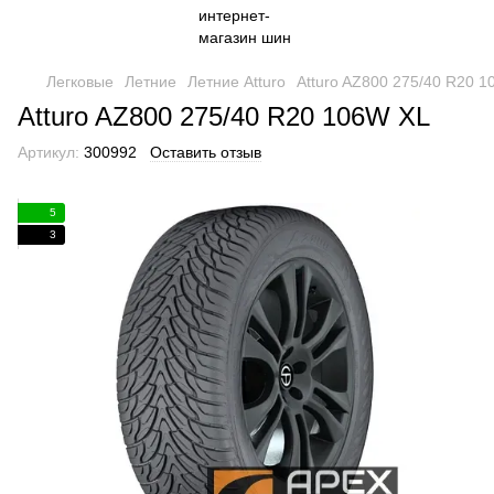
Легковые
Летние
Летние Atturo
Atturo AZ800 275/40 R20 
Atturo AZ800 275/40 R20 106W XL
Артикул:
300992
Оставить отзыв
5
3