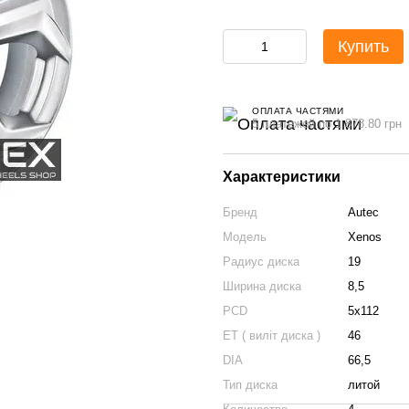
Купить
ОПЛАТА ЧАСТЯМИ
5 платежей по 1 878.80 грн
Характеристики
Бренд
Autec
Модель
Xenos
Радиус диска
19
Ширина диска
8,5
PCD
5x112
ET ( виліт диска )
46
DIA
66,5
Тип диска
литой