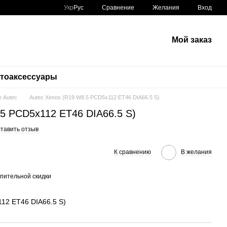
Сравнение
Укр
Рус
Желания
Вход
Мой заказ
тоаксессуары
 Autec
Autec Xenos (R19 W8.5 PCD5x112 ET46 DIA66.5 S)
.5 PCD5x112 ET46 DIA66.5 S)
тавить отзыв
К сравнению
В желания
пительной скидки
12 ET46 DIA66.5 S)