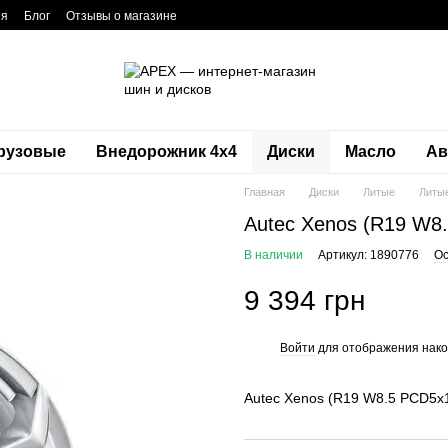
ия
Блог
Отзывы о магазине
рузовые
Внедорожник 4х4
Диски
Масло
Ав
Главная
Диски
Литые
Литые
Autec Xenos (R19 W8
В наличии
Артикул: 1890776
Ос
9 394 грн
Войти
для отображения нако
%
Autec Xenos (R19 W8.5 PCD5x1