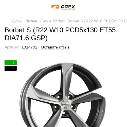
Диски
Литые
Литые Borbet
Borbet S (R22 W10 PCD5x130 E
Borbet S (R22 W10 PCD5x130 ET55
DIA71.6 GSP)
Артикул:
1914792
Оставить отзыв
5
3