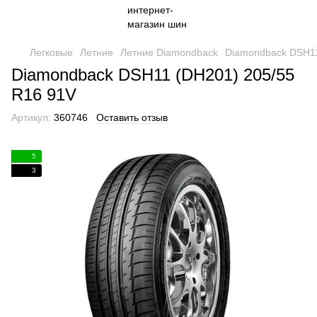
Легковые
Летние
Летние Diamondback
Diamondback DSH11
Diamondback DSH11 (DH201) 205/55
R16 91V
Артикул:
360746
Оставить отзыв
5
3