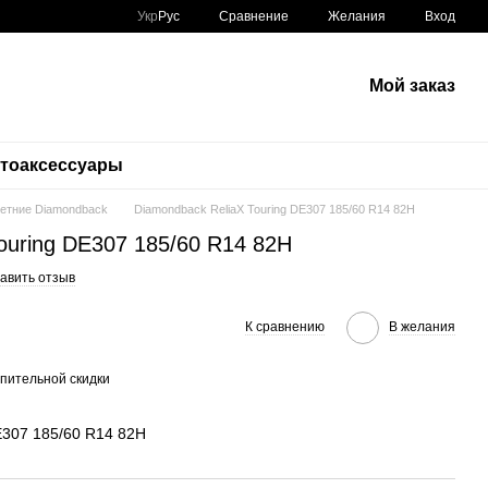
Сравнение
Укр
Рус
Желания
Вход
Мой заказ
тоаксессуары
етние Diamondback
Diamondback ReliaX Touring DE307 185/60 R14 82H
ouring DE307 185/60 R14 82H
авить отзыв
К сравнению
В желания
пительной скидки
E307 185/60 R14 82H