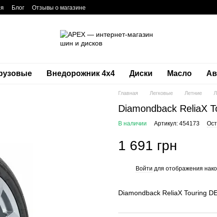
ия
Блог
Отзывы о магазине
рузовые
Внедорожник 4х4
Диски
Масло
Ав
Главная
Легковые
Летние
Л
Diamondback ReliaX T
В наличии
Артикул: 454173
Ост
1 691 грн
Войти
для отображения нако
%
Diamondback ReliaX Touring D