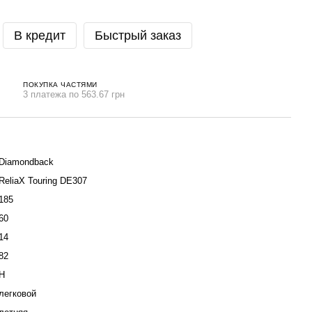
В кредит
Быстрый заказ
ПОКУПКА ЧАСТЯМИ
3 платежа по 563.67 грн
Diamondback
ReliaX Touring DE307
185
60
14
82
H
легковой