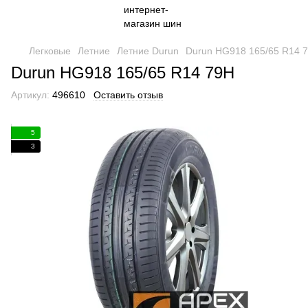
Легковые
Летние
Летние Durun
Durun HG918 165/65 R14 
Durun HG918 165/65 R14 79H
Артикул:
496610
Оставить отзыв
5
3