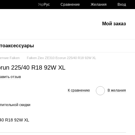
Сравнение
Укр
Рус
Желания
Вход
Мой заказ
тоаксессуары
етние Falken
Falken Ziex ZE310 Ecorun 225/40 R18 92W XL
orun 225/40 R18 92W XL
авить отзыв
К сравнению
В желания
пительной скидки
/40 R18 92W XL