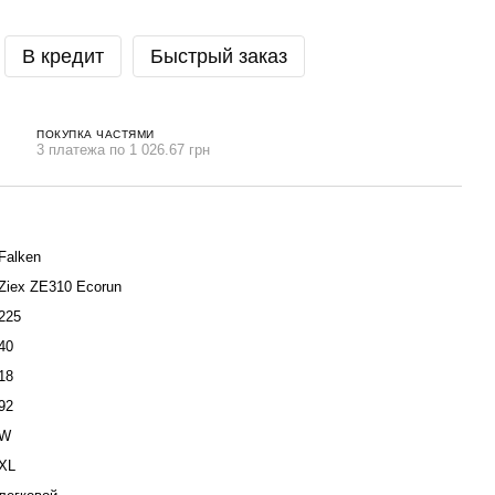
В кредит
Быстрый заказ
ПОКУПКА ЧАСТЯМИ
3 платежа по 1 026.67 грн
Falken
Ziex ZE310 Ecorun
225
40
18
92
W
XL