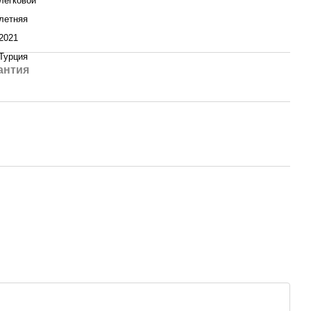
легковой
летняя
2021
Турция
антия