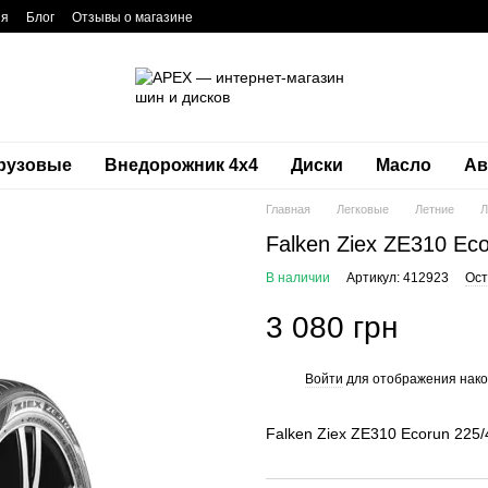
ия
Блог
Отзывы о магазине
рузовые
Внедорожник 4х4
Диски
Масло
Ав
Главная
Легковые
Летние
Л
Falken Ziex ZE310 Ec
В наличии
Артикул: 412923
Ост
3 080 грн
Войти
для отображения нако
%
Falken Ziex ZE310 Ecorun 225