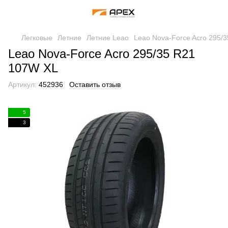
Легковые
Летние
Летние Leao
Leao Nova-Force Acro 295/
Leao Nova-Force Acro 295/35 R21
107W XL
Артикул:
452936
Оставить отзыв
5
3