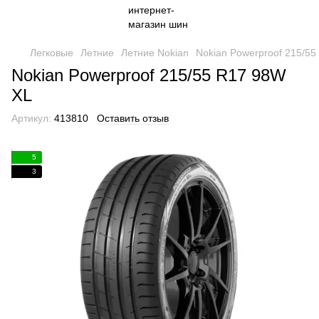
Легковые
Летние
Летние Nokian
Nokian Powerproof 215/5
Nokian Powerproof 215/55 R17 98W
XL
Артикул:
413810
Оставить отзыв
5
3