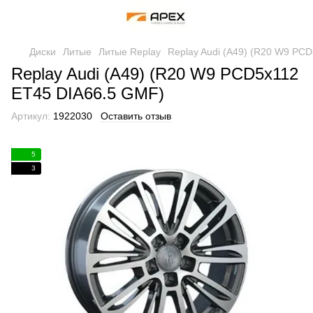
Диски
Литые
Литые Replay
Replay Audi (A49) (R20 W9 PC
Replay Audi (A49) (R20 W9 PCD5x112
ET45 DIA66.5 GMF)
Артикул:
1922030
Оставить отзыв
5
3