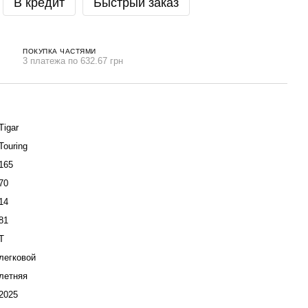
В кредит
Быстрый заказ
ПОКУПКА ЧАСТЯМИ
3 платежа по 632.67 грн
Tigar
Touring
165
70
14
81
T
легковой
летняя
2025