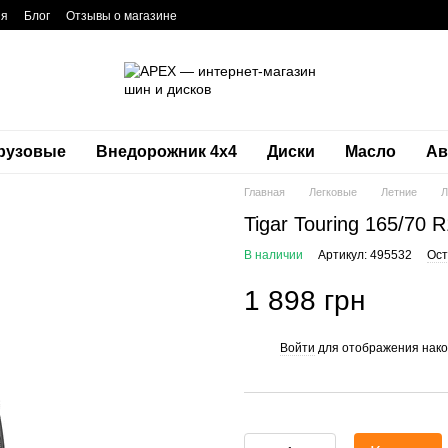
ия
Блог
Отзывы о магазине
рузовые
Внедорожник 4х4
Диски
Масло
Ав
Главная
Легковые
Летние
Л
Tigar Touring 165/70 
В наличии
Артикул: 495532
Ост
1 898 грн
Войти
для отображения нако
%