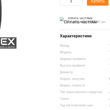
Купить
ОПЛАТА ЧАСТЯМИ
5 платежей по 379.60 грн
Характеристики
Бренд
Модель
Ширина профиля
Высота профиля
Диаметр
Индекс нагрузки
Индекс скорости
Тип транспортного средства
Сезон
Год изготовления шин