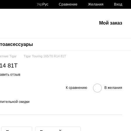
Сравнение
Укр
Рус
Желания
Вход
Мой заказ
тоаксессуары
етние Tigar
Tigar Touring 165/70 R14 81T
R14 81T
авить отзыв
К сравнению
В желания
пительной скидки