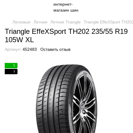
Легковые
Летние
Летние Triangle
Triangle EffeXSport TH2
Triangle EffeXSport TH202 235/55 R19
105W XL
Артикул:
452483
Оставить отзыв
5
3