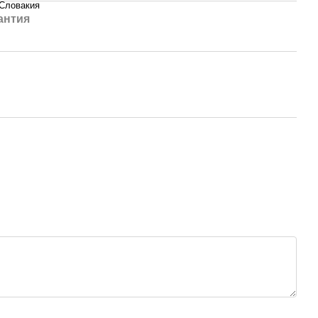
Словакия
антия