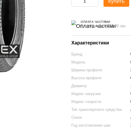
Купить
ОПЛАТА ЧАСТЯМИ
5 платежей по 759.00 грн
Характеристики
Бренд
Модель
Ширина профиля
Высота профиля
Диаметр
Индекс нагрузки
Индекс скорости
Тип транспортного средства
Сезон
Год изготовления шин