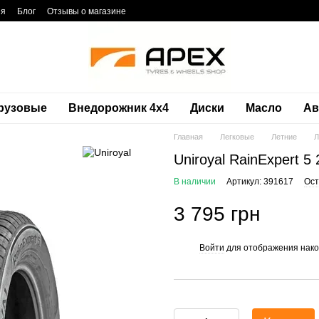
ия
Блог
Отзывы о магазине
рузовые
Внедорожник 4х4
Диски
Масло
Ав
Главная
Легковые
Летние
Л
Uniroyal RainExpert 5
В наличии
Артикул: 391617
Ост
3 795 грн
Войти
для отображения нако
%