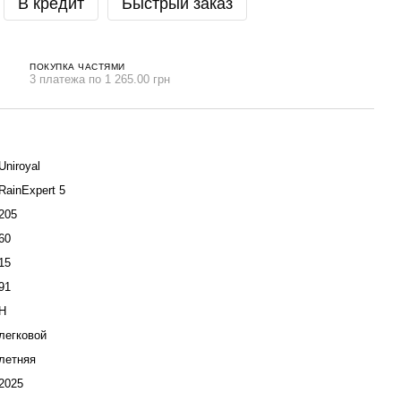
В кредит
Быстрый заказ
ПОКУПКА ЧАСТЯМИ
3 платежа по 1 265.00 грн
Uniroyal
RainExpert 5
205
60
15
91
H
легковой
летняя
2025