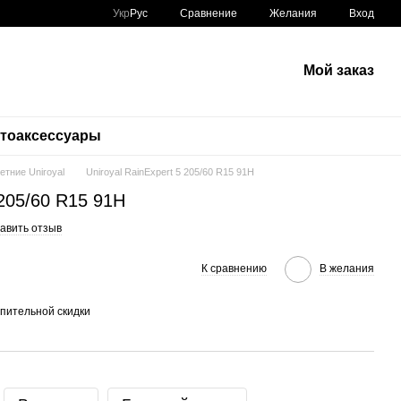
Сравнение
Укр
Рус
Желания
Вход
Мой заказ
тоаксессуары
етние Uniroyal
Uniroyal RainExpert 5 205/60 R15 91H
 205/60 R15 91H
авить отзыв
К сравнению
В желания
пительной скидки