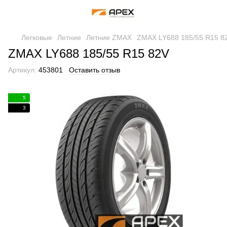
Легковые
Летние
Летние ZMAX
ZMAX LY688 185/55 R15 8
ZMAX LY688 185/55 R15 82V
Артикул:
453801
Оставить отзыв
5
3