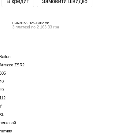
В кредит
Замовити швидко
ПОКУПКА ЧАСТИНАМИ
3 платежі по 2 163.33 грн
Sailun
Atrezzo ZSR2
305
40
20
112
Y
XL
легковой
летняя