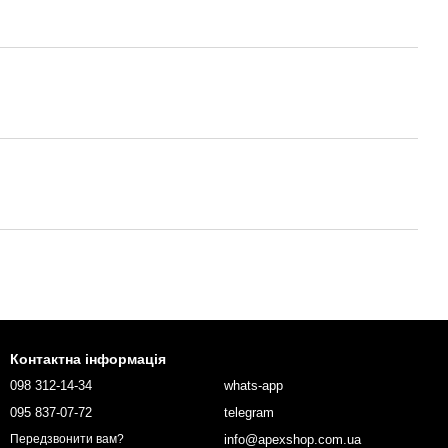
Контактна інформація
098 312-14-34
whats-app
095 837-07-72
telegram
info@apexshop.com.ua
Передзвонити вам?