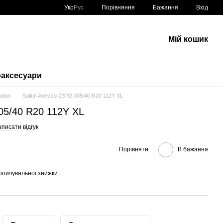
Порівняння
Укр
Рус
Бажання
Вхід
Мій кошик
аксесуари
ailun
Sailun Atrezzo ZSR2 305/40 R20 112Y XL
305/40 R20 112Y XL
писати відгук
Порівняти
В бажання
опичувальної знижки