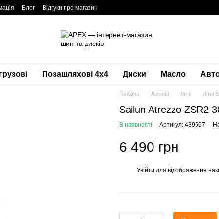
мація
Блог
Відгуки про магазин
грузові
Позашляхові 4х4
Диски
Масло
Авто
Головна
Легкові
Літні
Літні S
Sailun Atrezzo ZSR2 
В наявності
Артикул: 439567
На
6 490 грн
Увійти
для відображення нак
%