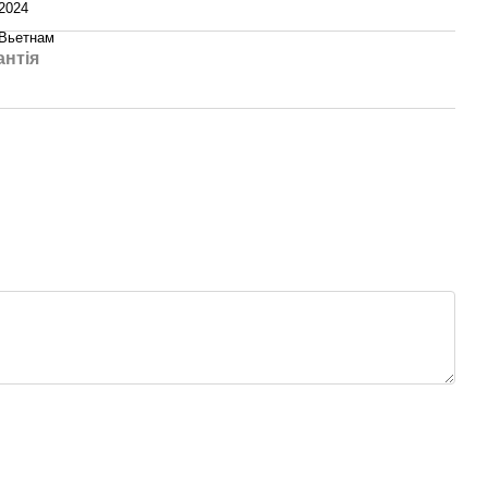
2024
Вьетнам
антія